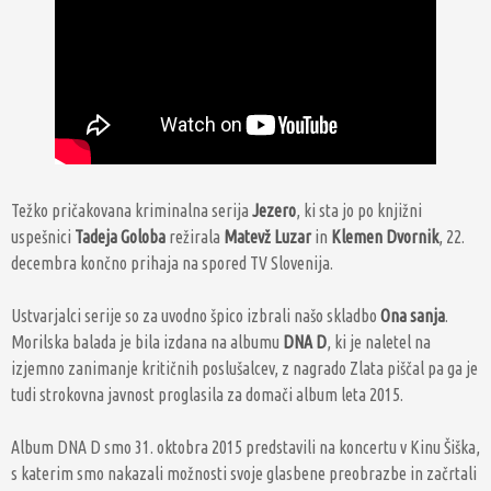
Težko pričakovana kriminalna serija
Jezero
, ki sta jo po knjižni
uspešnici
Tadeja Goloba
režirala
Matevž Luzar
in
Klemen Dvornik
, 22.
decembra končno prihaja na spored TV Slovenija.
Ustvarjalci serije so za uvodno špico izbrali našo skladbo
Ona sanja
.
Morilska balada je bila izdana na albumu
DNA D
, ki je naletel na
izjemno zanimanje kritičnih poslušalcev, z nagrado Zlata piščal pa ga je
tudi strokovna javnost proglasila za domači album leta 2015.
Album DNA D smo 31. oktobra 2015 predstavili na koncertu v Kinu Šiška,
s katerim smo nakazali možnosti svoje glasbene preobrazbe in začrtali